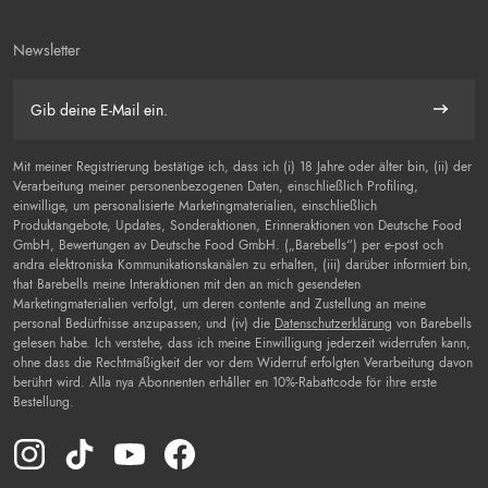
Newsletter
E-Mail
Abonnie
Mit meiner Registrierung bestätige ich, dass ich (i) 18 Jahre oder älter bin, (ii) der
Verarbeitung meiner personenbezogenen Daten, einschließlich Profiling,
einwillige, um personalisierte Marketingmaterialien, einschließlich
Produktangebote, Updates, Sonderaktionen, Erinneraktionen von Deutsche Food
GmbH, Bewertungen av Deutsche Food GmbH. („Barebells“) per e-post och
andra elektroniska Kommunikationskanälen zu erhalten, (iii) darüber informiert bin,
that Barebells meine Interaktionen mit den an mich gesendeten
Marketingmaterialien verfolgt, um deren contente and Zustellung an meine
personal Bedürfnisse anzupassen; und (iv) die
Datenschutzerklärung
von Barebells
gelesen habe. Ich verstehe, dass ich meine Einwilligung jederzeit widerrufen kann,
ohne dass die Rechtmäßigkeit der vor dem Widerruf erfolgten Verarbeitung davon
berührt wird. Alla nya Abonnenten erhåller en 10%-Rabattcode för ihre erste
Bestellung.
Instagram(Opens in a new tab)
TikTok(Opens in a new tab)
YouTube(Opens in a new tab)
Facebook(Opens in a new tab)