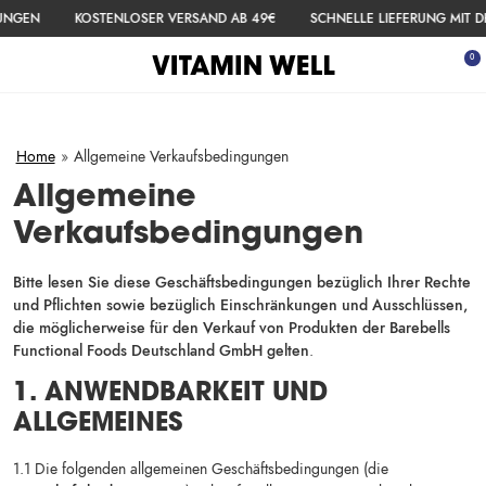
ZUM INHALT SPRINGEN
GEN
KOSTENLOSER VERSAND AB 49€
SCHNELLE LIEFERUNG MIT DHL
 ausblenden
0
Menü öffnen
War
Home
»
Allgemeine Verkaufsbedingungen
Allgemeine
Verkaufsbedingungen
Bitte lesen Sie diese Geschäftsbedingungen bezüglich Ihrer Rechte
und Pflichten sowie bezüglich Einschränkungen und Ausschlüssen,
die möglicherweise für den Verkauf von Produkten der Barebells
Functional Foods Deutschland GmbH gelten
.
1. ANWENDBARKEIT UND
ALLGEMEINES
1.1 Die folgenden allgemeinen Geschäftsbedingungen (die