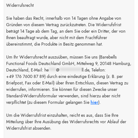
Widerrufsrecht
Sie haben das Recht, innerhalb von 14 Tagen ohne Angabe von
Gründen von diesem Vertrag zurückzutreten. Die Widerrufsfrist
beträgt 14 Tage ab dem Tag, an dem Sie oder ein Dritter, der von
Ihnen beauftragt wurde, aber nicht mit dem Frachtführer
übereinstimmt, die Produkte in Besitz genommen hat.
Um Ihr Widerrufsrecht auszuüben, müssen Sie uns (Barebells
Functional Foods Deutschland GmbH, Mittelweg 9, 20148 Hamburg,
Deutschland, E-Mail:
he
***
@
*********
ll.de
, Telefon:
+49 176 7600 87 89) durch eine eindeutige Erklärung (z. B. per
Briefpost, Fax oder E-Mail) über Ihren Entschluss, diesen Vertrag zu
widerrufen, informieren. Sie können für diesen Zwecke unser
Standard-Widerrufsformular verwenden, sind hierzu aber nicht
WIR VERPFLICHTEN UNS ZUR BARR
verpflichtet (zu diesem Formular gelangen Sie
hier
).
Um die Widerrufsfrist einzuhalten, reicht es aus, dass Sie Ihre
Mitteilung über Ihre Ausübung des Widerrufsrechts vor Ablauf der
Widerrufsfrist absenden.