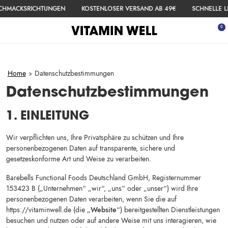
ZUM INHALT SPRINGEN
ACKSRICHTUNGEN
KOSTENLOSER VERSAND AB 49€
SCHNELLE LIEFE
 ausblenden
0
Menü öffnen
War
Home
»
Datenschutzbestimmungen
Datenschutzbestimmungen
1. EINLEITUNG
Wir verpflichten uns, Ihre Privatsphäre zu schützen und Ihre
personenbezogenen Daten auf transparente, sichere und
gesetzeskonforme Art und Weise zu verarbeiten.
Barebells Functional Foods Deutschland GmbH, Registernummer
153423 B („Unternehmen“ „wir“, „uns“ oder „unser“) wird Ihre
personenbezogenen Daten verarbeiten, wenn Sie die auf
https://vitaminwell.de (die „
Website
“) bereitgestellten Dienstleistungen
besuchen und nutzen oder auf andere Weise mit uns interagieren, wie