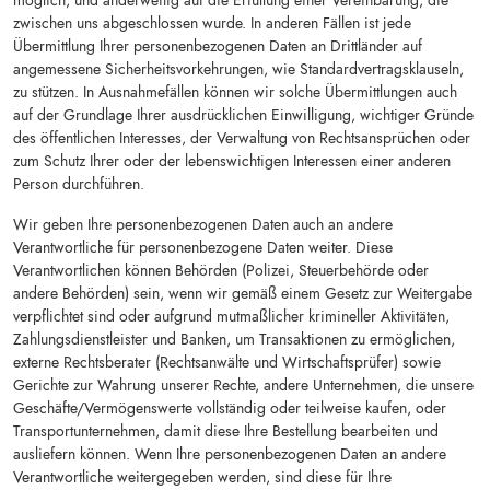
möglich, und anderweitig auf die Erfüllung einer Vereinbarung, die
WIR VERPFLICHTEN UNS ZUR BARR
zwischen uns abgeschlossen wurde. In anderen Fällen ist jede
Übermittlung Ihrer personenbezogenen Daten an Drittländer auf
angemessene Sicherheitsvorkehrungen, wie Standardvertragsklauseln,
zu stützen. In Ausnahmefällen können wir solche Übermittlungen auch
auf der Grundlage Ihrer ausdrücklichen Einwilligung, wichtiger Gründe
des öffentlichen Interesses, der Verwaltung von Rechtsansprüchen oder
zum Schutz Ihrer oder der lebenswichtigen Interessen einer anderen
Person durchführen.
Wir geben Ihre personenbezogenen Daten auch an andere
Verantwortliche für personenbezogene Daten weiter. Diese
Verantwortlichen können Behörden (Polizei, Steuerbehörde oder
andere Behörden) sein, wenn wir gemäß einem Gesetz zur Weitergabe
verpflichtet sind oder aufgrund mutmaßlicher krimineller Aktivitäten,
Zahlungsdienstleister und Banken, um Transaktionen zu ermöglichen,
externe Rechtsberater (Rechtsanwälte und Wirtschaftsprüfer) sowie
Gerichte zur Wahrung unserer Rechte, andere Unternehmen, die unsere
Geschäfte/Vermögenswerte vollständig oder teilweise kaufen, oder
Transportunternehmen, damit diese Ihre Bestellung bearbeiten und
ausliefern können. Wenn Ihre personenbezogenen Daten an andere
Verantwortliche weitergegeben werden, sind diese für Ihre