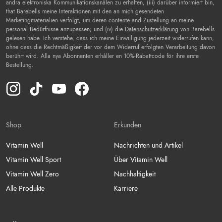
andra elektroniska Kommunikationskanälen zu erhalten, (iii) darüber informiert bin,
that Barebells meine Interaktionen mit den an mich gesendeten
Marketingmaterialien verfolgt, um deren contente and Zustellung an meine
personal Bedürfnisse anzupassen; und (iv) die
Datenschutzerklärung
von Barebells
gelesen habe. Ich verstehe, dass ich meine Einwilligung jederzeit widerrufen kann,
ohne dass die Rechtmäßigkeit der vor dem Widerruf erfolgten Verarbeitung davon
berührt wird. Alla nya Abonnenten erhåller en 10%-Rabattcode för ihre erste
Bestellung.
Instagram(Opens in a new tab)
TikTok(Opens in a new tab)
YouTube(Opens in a new tab)
Facebook(Opens in a new tab)
WIR VERPFLICHTEN UNS ZUR BARR
Shop
Erkunden
Vitamin Well
Nachrichten und Artikel
Vitamin Well Sport
Über Vitamin Well
Vitamin Well Zero
Nachhaltigkeit
Alle Produkte
Karriere