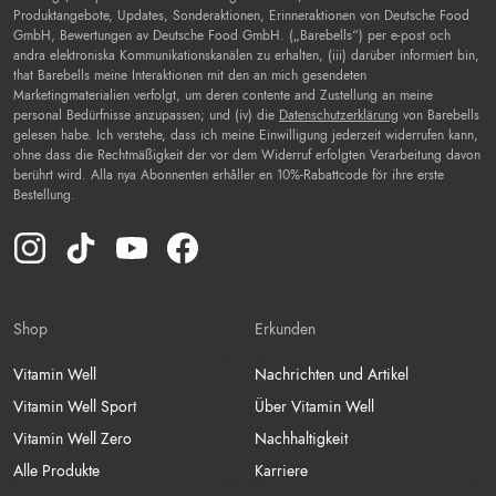
Produktangebote, Updates, Sonderaktionen, Erinneraktionen von Deutsche Food
GmbH, Bewertungen av Deutsche Food GmbH. („Barebells“) per e-post och
andra elektroniska Kommunikationskanälen zu erhalten, (iii) darüber informiert bin,
that Barebells meine Interaktionen mit den an mich gesendeten
Marketingmaterialien verfolgt, um deren contente and Zustellung an meine
personal Bedürfnisse anzupassen; und (iv) die
Datenschutzerklärung
von Barebells
gelesen habe. Ich verstehe, dass ich meine Einwilligung jederzeit widerrufen kann,
ohne dass die Rechtmäßigkeit der vor dem Widerruf erfolgten Verarbeitung davon
berührt wird. Alla nya Abonnenten erhåller en 10%-Rabattcode för ihre erste
Bestellung.
Instagram(Opens in a new tab)
TikTok(Opens in a new tab)
YouTube(Opens in a new tab)
Facebook(Opens in a new tab)
Shop
Erkunden
Vitamin Well
Nachrichten und Artikel
Vitamin Well Sport
Über Vitamin Well
Vitamin Well Zero
Nachhaltigkeit
Alle Produkte
Karriere