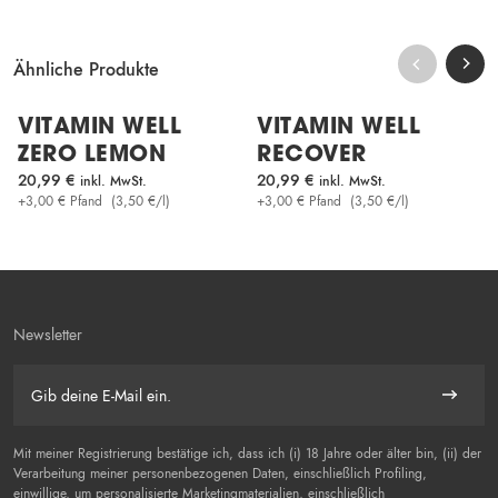
WIR VERPFLICHTEN UNS ZUR BARR
Ähnliche Produkte
Schnellansicht
Schnellans
Zum Warenkorb hinzufügen
Zum W
NEU
VITAMIN WELL
VITAMIN WELL
ZERO LEMON
RECOVER
20,99
€
20,99
€
inkl. MwSt.
inkl. MwSt.
+
3,00
€
Pfand
(
3,50
€
/l)
+
3,00
€
Pfand
(
3,50
€
/l)
Newsletter
E-Mail
Abonnie
Mit meiner Registrierung bestätige ich, dass ich (i) 18 Jahre oder älter bin, (ii) der
Verarbeitung meiner personenbezogenen Daten, einschließlich Profiling,
einwillige, um personalisierte Marketingmaterialien, einschließlich