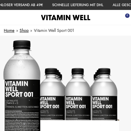
ZUM INHALT SPRINGEN
LOSER VERSAND AB 49€
SCHNELLE LIEFERUNG MIT DHL
ALLE GESC
 ausblenden
0
Menü öffnen
War
Home
»
Shop
»
Vitamin Well Sport 001